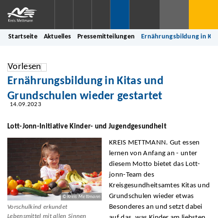
Startseite
Aktuelles
Pressemitteilungen
Ernährungsbildung in Kit
Vorlesen
Ernährungsbildung in Kitas und
Grundschulen wieder gestartet
14.09.2023
Lott-Jonn-Initiative Kinder- und Jugendgesundheit
KREIS METTMANN. Gut essen
lernen von Anfang an - unter
diesem Motto bietet das Lott-
jonn-Team des
Kreisgesundheitsamtes Kitas und
Grundschulen wieder etwas
© Kreis Mettmann
Besonderes an und setzt dabei
Vorschulkind erkundet
Lebensmittel mit allen Sinnen
auf das, was Kinder am liebsten