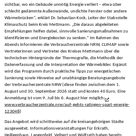
sichtbar, wo ein Gebäude unnötig Energie verliert – etwa über
schlecht gedämmte Außenwände, undichte Fenster oder andere
Wärmebrücken“, erklärt Dr. Sebastian Kock, Leiter der Stabsstelle
Klimaschutz beim Kreis Mettmann. „Die daraus abgeleiteten
Empfehlungen helfen dabei, sinnvolle Sanierungsmaßnahmen zu
identifizieren und Energiekosten zu senken.“ Im Rahmen des
Abends informieren die Verbraucherzentrale NRW, CLIMAP sowie
Vertreterinnen und Vertreter des Kreises Mettmann über die
technischen Hintergründe der Thermografie, die Methodik der
Datenerfassung und die Interpretation der Wärmebilder. Ergänzt
wird das Programm durch praktische Tipps zur energetischen
Sanierung sowie Hinweise auf unabhängige Beratungsangebote
der Verbraucherzentrale NRW (diese finden zwischen dem 1.
August und 30. September 2026 statt und kosten 40 Euro. Eine
Anmeldung ist vom 9. Juli bis 6. August hier möglich:
www.verbraucherzentrale.nrw/auf-gehts-ratingen-spart-energie-
123048
)
Das Angebot wird schrittweise auf die kreisangehörigen Städte
ausgeweitet. Informationsveranstaltungen für Erkrath,
Heiligenhaus, Langenfeld, Velbert und Wülfrath haben bereits