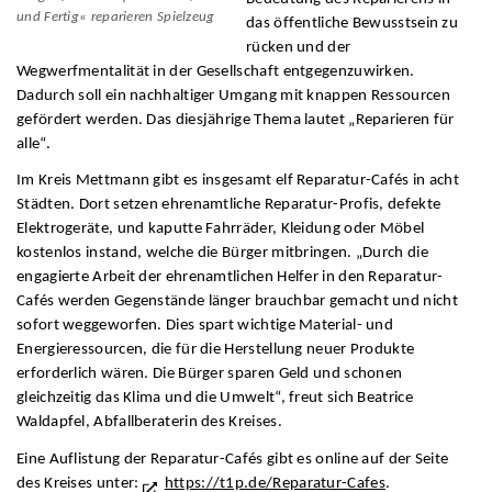
und Fertig« reparieren Spielzeug
das öffentliche Bewusstsein zu
rücken und der
Wegwerfmentalität in der Gesellschaft entgegenzuwirken.
Dadurch soll ein nachhaltiger Umgang mit knappen Ressourcen
gefördert werden. Das diesjährige Thema lautet „Reparieren für
alle“.
Im Kreis Mettmann gibt es insgesamt elf Reparatur-Cafés in acht
Städten. Dort setzen ehrenamtliche Reparatur-Profis, defekte
Elektrogeräte, und kaputte Fahrräder, Kleidung oder Möbel
kostenlos instand, welche die Bürger mitbringen. „Durch die
engagierte Arbeit der ehrenamtlichen Helfer in den Reparatur-
Cafés werden Gegenstände länger brauchbar gemacht und nicht
sofort weggeworfen. Dies spart wichtige Material- und
Energieressourcen, die für die Herstellung neuer Produkte
erforderlich wären. Die Bürger sparen Geld und schonen
gleichzeitig das Klima und die Umwelt“, freut sich Beatrice
Waldapfel, Abfallberaterin des Kreises.
Eine Auflistung der Reparatur-Cafés gibt es online auf der Seite
des Kreises unter:
https://t1p.de/Reparatur-Cafes
.