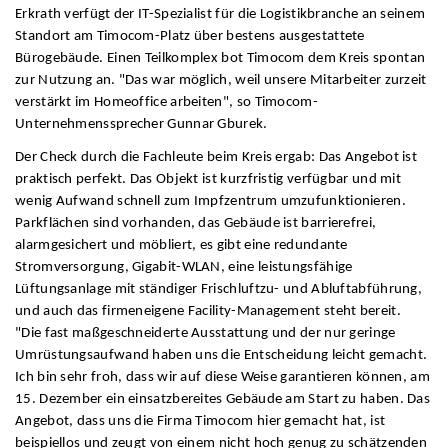
Erkrath verfügt der IT-Spezialist für die Logistikbranche an seinem
Standort am Timocom-Platz über bestens ausgestattete
Bürogebäude. Einen Teilkomplex bot Timocom dem Kreis spontan
zur Nutzung an. "Das war möglich, weil unsere Mitarbeiter zurzeit
verstärkt im Homeoffice arbeiten", so Timocom-
Unternehmenssprecher Gunnar Gburek.
Der Check durch die Fachleute beim Kreis ergab: Das Angebot ist
praktisch perfekt. Das Objekt ist kurzfristig verfügbar und mit
wenig Aufwand schnell zum Impfzentrum umzufunktionieren.
Parkflächen sind vorhanden, das Gebäude ist barrierefrei,
alarmgesichert und möbliert, es gibt eine redundante
Stromversorgung, Gigabit-WLAN, eine leistungsfähige
Lüftungsanlage mit ständiger Frischluftzu- und Abluftabführung,
und auch das firmeneigene Facility-Management steht bereit.
"Die fast maßgeschneiderte Ausstattung und der nur geringe
Umrüstungsaufwand haben uns die Entscheidung leicht gemacht.
Ich bin sehr froh, dass wir auf diese Weise garantieren können, am
15. Dezember ein einsatzbereites Gebäude am Start zu haben. Das
Angebot, dass uns die Firma Timocom hier gemacht hat, ist
beispiellos und zeugt von einem nicht hoch genug zu schätzenden