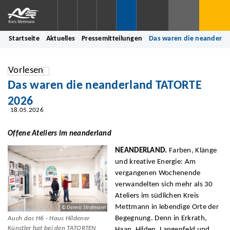
Startseite
Aktuelles
Pressemitteilungen
Das waren die neanderla
Vorlesen
Das waren die neanderland TATORTE
2026
18.05.2026
Offene Ateliers im neanderland
NEANDERLAND.
Farben, Klänge
und kreative Energie: Am
vergangenen Wochenende
verwandelten sich mehr als 30
Ateliers im südlichen Kreis
Mettmann in lebendige Orte der
© Dennis Stratmann
Begegnung. Denn in Erkrath,
Auch das H6 - Haus Hildener
Künstler hat bei den TATORTEN
Haan, Hilden, Langenfeld und