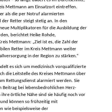
en – so lange dauert es im Durchschnitt,
reis Mettmann am Einsatzort eintreffen.
ler als die per Notruf alarmierten
der Retter steigt stetig an. In den
eue Multiplikatoren für die Ausbildung der
den, berichtet Heike Rohde,
eis Mettmann: „Ziel ist es, die Zahl der
bilen Retter im Kreis Mettmann weiter
llversorgung in der Region zu stärken.“
elt es sich um medizinisch vorqualifizierte
ch die Leitstelle des Kreises Mettmann über
zum Rettungsdienst alarmiert werden. Sie
n Beitrag bei lebensbedrohlichen Herz-
h ihre örtliche Nähe sind sie häufig noch vor
und können so frühzeitig mit
 wie beispielsweise der