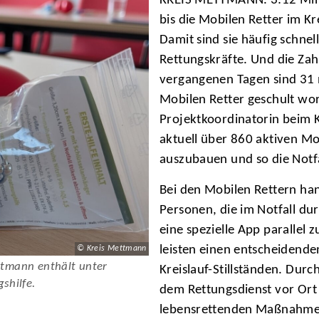
KREIS METTMANN. 3:12 Minut
bis die Mobilen Retter im K
Damit sind sie häufig schnel
Rettungskräfte. Und die Zahl 
vergangenen Tagen sind 31 n
Mobilen Retter geschult wor
Projektkoordinatorin beim Kr
aktuell über 860 aktiven Mo
auszubauen und so die Notfa
Bei den Mobilen Rettern hand
Personen, die im Notfall dur
eine spezielle App parallel 
leisten einen entscheidende
© Kreis Mettmann
ttmann enthält unter
Kreislauf-Stillständen. Durc
shilfe.
dem Rettungsdienst vor Ort 
lebensrettenden Maßnahmen