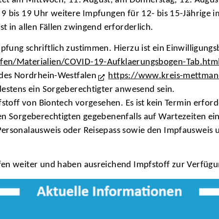
t am Mittwoch, 11. August, am Donnerstag, 12. August 
9 bis 19 Uhr weitere Impfungen für 12- bis 15-Jährige i
t in allen Fällen zwingend erforderlich.
fung schriftlich zustimmen. Hierzu ist ein Einwilligung
pfen/Materialien/COVID-19-Aufklaerungsbogen-Tab.htm
andes Nordrhein-Westfalen
https://www.kreis-mettman
destens ein Sorgeberechtigter anwesend sein.
pfstoff von Biontech vorgesehen. Es ist kein Termin erf
en Sorgeberechtigten gegebenenfalls auf Wartezeiten ei
Personalausweis oder Reisepass sowie den Impfausweis u
fen weiter und haben ausreichend Impfstoff zur Verfügu