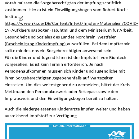
Vorab müssen die Sorgeberechtigten der Impfung schriftlich
zustimmen. Hierzu ist ein Einwilligungsbogen vom Robert Koch-
Institut
https://www.rki.de/DE/Content/Infekt/Impfen/Materialien/COVID-
19-Aufklaerungsbogen-Tab.html
und dem Ministerium für Arbeit,
Gesundheit und Soziales des Landes Nordhrein-Westfalen
(
Bescheinigung Kinderimpfung)
auszufüllen. Bei dem Impftermin
sollte mindestens ein Sorgeberechtigter anwesend sein.
Für die Kinder und Jugendlichen ist der Impfstoff von Biontech
vorgesehen. Es ist kein Termin erforderlich. Je nach
Personenaufkommen müssen sich Kinder und Jugendliche mit
ihren Sorgeberechtigten gegebenenfalls auf Wartezeiten
einstellen. Um dies weitestgehend zu vermeiden, bittet der Kreis
Mettmann den Personalausweis oder Reisepass sowie den
Impfausweis und den Einwilligungsbogen bereit zu halten.
Auch die niedergelassenen Kinderärzte impfen weiter und haben
ausreichend Impfstoff zur Verfügung.