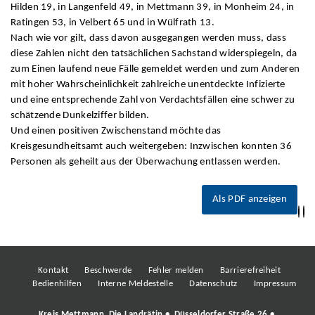
Hilden 19, in Langenfeld 49, in Mettmann 39, in Monheim 24, in
Ratingen 53, in Velbert 65 und in Wülfrath 13.
Nach wie vor gilt, dass davon ausgegangen werden muss, dass
diese Zahlen nicht den tatsächlichen Sachstand widerspiegeln, da
zum Einen laufend neue Fälle gemeldet werden und zum Anderen
mit hoher Wahrscheinlichkeit zahlreiche unentdeckte Infizierte
und eine entsprechende Zahl von Verdachtsfällen eine schwer zu
schätzende Dunkelziffer bilden.
Und einen positiven Zwischenstand möchte das
Kreisgesundheitsamt auch weitergeben: Inzwischen konnten 36
Personen als geheilt aus der Überwachung entlassen werden.
Als PDF anzeigen
Kontakt
Beschwerde
Fehler melden
Barrierefreiheit
Bedienhilfen
Interne Meldestelle
Datenschutz
Impressum
Kreis Mettmann, Die Landrätin • Düsseldorfer Straße 26 •