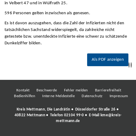
in Velbert 47 und in Wülfrath 25.
596 Personen gelten inzwischen als genesen.
Es ist davon auszugehen, dass die Zahl der Infizierten nicht den
tatsächlichen Sachstand widerspiegelt, da zahlreiche nicht
getestete bzw. unentdeckte Infizierte eine schwer zu schätzende
Dunkelziffer bilden.
Als PDF anzeigen
Kontakt
Beschwerde
Fehler melden
Barrierefreiheit
Bedienhilfen
Interne Meldestelle
Datenschutz
Impressum
Kreis Mettmann, Die Landrätin • Düsseldorfer Straße 26 •
40822 Mettmann • Telefon
02104 99-0
• E-Mail
kme@kreis-
mettmann.de