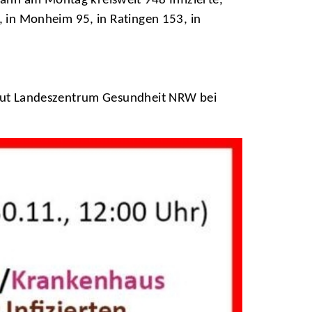
ann am Montag kreisweit 948 Infizierte,
, in Monheim 95, in Ratingen 153, in
 laut Landeszentrum Gesundheit NRW bei