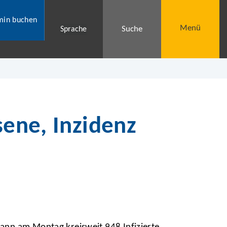
min buchen
Menü
Suche
Sprache
sene, Inzidenz