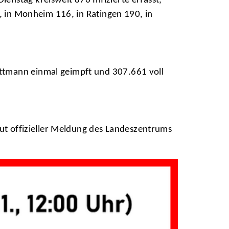
nstag kreisweit 876 Infizierte erfasst,
8, in Monheim 116, in Ratingen 190, in
ttmann einmal geimpft und 307.661 voll
aut offizieller Meldung des Landeszentrums