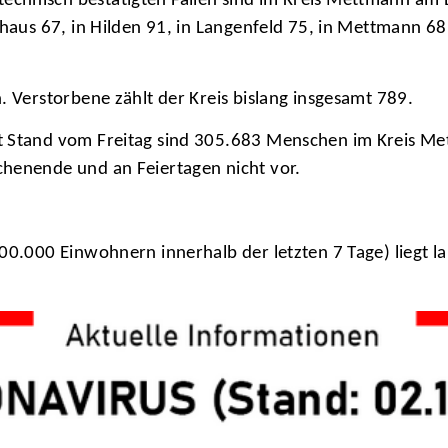
hnisch bestätigten Fällen sind im Kreis Mettmann am Die
nhaus 67, in Hilden 91, in Langenfeld 75, in Mettmann 6
. Verstorbene zählt der Kreis bislang insgesamt 789.
t Stand vom Freitag sind 305.683 Menschen im Kreis Me
chenende und an Feiertagen nicht vor.
00.000 Einwohnern innerhalb der letzten 7 Tage) liegt l