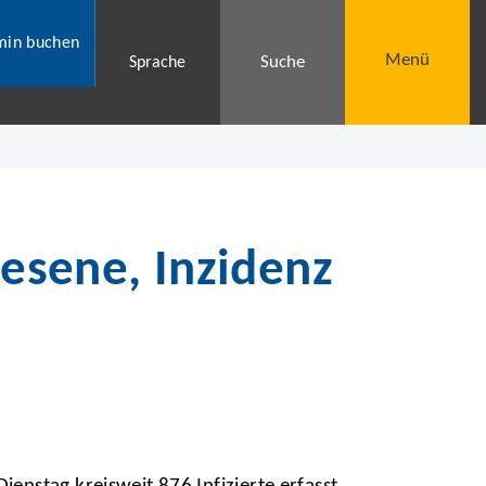
min buchen
Menü
Suche
Sprache
nesene, Inzidenz