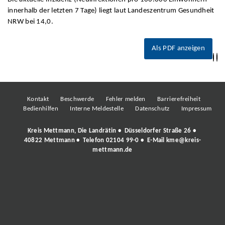
innerhalb der letzten 7 Tage) liegt laut Landeszentrum Gesundheit
NRW bei 14,0.
Als PDF anzeigen
Kontakt
Beschwerde
Fehler melden
Barrierefreiheit
Bedienhilfen
Interne Meldestelle
Datenschutz
Impressum
Kreis Mettmann, Die Landrätin • Düsseldorfer Straße 26 •
40822 Mettmann • Telefon
02104 99-0
• E-Mail
kme@kreis-
mettmann.de