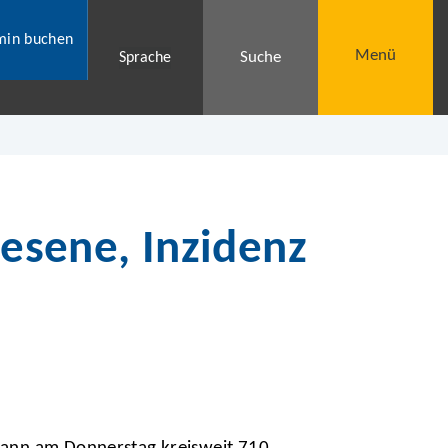
min buchen
Menü
Suche
Sprache
nesene, Inzidenz