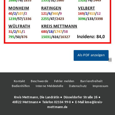
Als PDF anzeigen
Kontakt
Beschwerde
Fehler melden
Barrierefreiheit
Bedienhilfen
Interne Meldestelle
Datenschutz
Impressum
Kreis Mettmann, Die Landrätin • Düsseldorfer Straße 26 •
40822 Mettmann • Telefon
02104 99-0
• E-Mail
kme@kreis-
mettmann.de