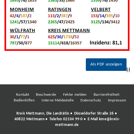
Als PDF anzeigen
Kontakt
Beschwerde
Fehler melden
Barrierefreiheit
Bedienhilfen
Interne Meldestelle
Datenschutz
Impressum
Kreis Mettmann, Die Landrätin • Düsseldorfer Straße 26 •
40822 Mettmann • Telefon
02104 99-0
• E-Mail
kme@kreis-
mettmann.de