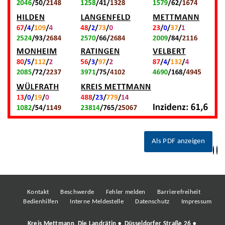
Als PDF anzeigen
Kontakt
Beschwerde
Fehler melden
Barrierefreiheit
Bedienhilfen
Interne Meldestelle
Datenschutz
Impressum
Kreis Mettmann, Die Landrätin • Düsseldorfer Straße 26 •