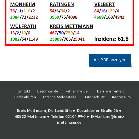
Als PDF anzeigen
Kontakt
Beschwerde
Fehler melden
Barrierefreiheit
Bedienhilfen
Interne Meldestelle
Datenschutz
Impressum
Kreis Mettmann, Die Landrätin • Düsseldorfer Straße 26 •
40822 Mettmann • Telefon
02104 99-0
• E-Mail
kme@kreis-
mettmann.de