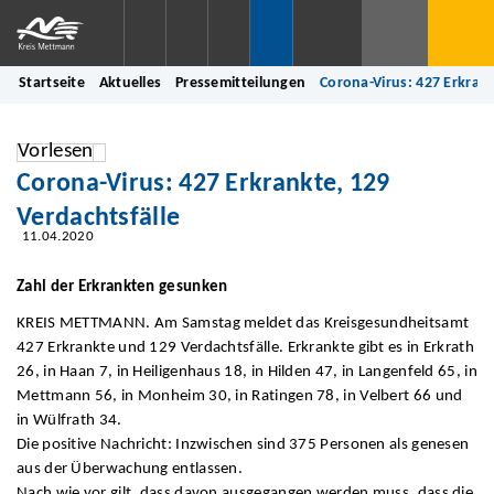
Startseite
Aktuelles
Pressemitteilungen
Corona-Virus: 427 Erkrank
Vorlesen
Corona-Virus: 427 Erkrankte, 129
Verdachtsfälle
11.04.2020
Zahl der Erkrankten gesunken
KREIS METTMANN. Am Samstag meldet das Kreisgesundheitsamt
427 Erkrankte und 129 Verdachtsfälle. Erkrankte gibt es in Erkrath
26, in Haan 7, in Heiligenhaus 18, in Hilden 47, in Langenfeld 65, in
Mettmann 56, in Monheim 30, in Ratingen 78, in Velbert 66 und
in Wülfrath 34.
Die positive Nachricht: Inzwischen sind 375 Personen als genesen
aus der Überwachung entlassen.
Nach wie vor gilt, dass davon ausgegangen werden muss, dass die