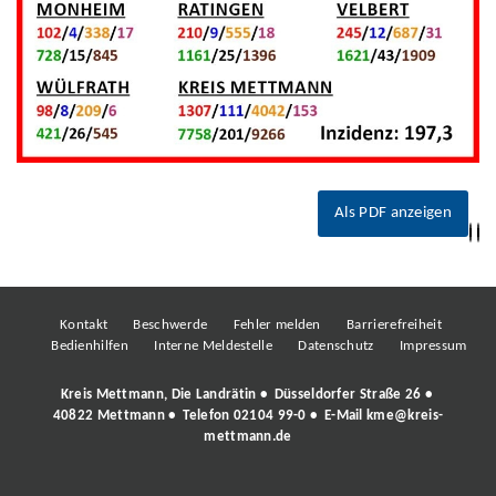
Als PDF anzeigen
Kontakt
Beschwerde
Fehler melden
Barrierefreiheit
Bedienhilfen
Interne Meldestelle
Datenschutz
Impressum
Kreis Mettmann, Die Landrätin • Düsseldorfer Straße 26 •
40822 Mettmann • Telefon
02104 99-0
• E-Mail
kme@kreis-
mettmann.de