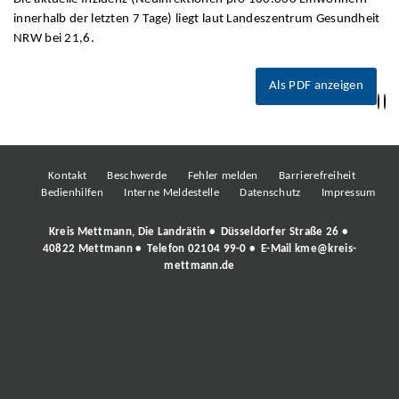
innerhalb der letzten 7 Tage) liegt laut Landeszentrum Gesundheit
NRW bei 21,6.
Als PDF anzeigen
Kontakt
Beschwerde
Fehler melden
Barrierefreiheit
Bedienhilfen
Interne Meldestelle
Datenschutz
Impressum
Kreis Mettmann, Die Landrätin • Düsseldorfer Straße 26 •
40822 Mettmann • Telefon
02104 99-0
• E-Mail
kme@kreis-
mettmann.de