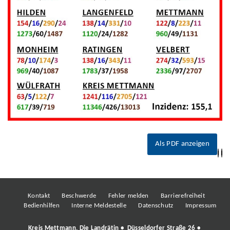
Als PDF anzeigen
Kontakt
Beschwerde
Fehler melden
Barrierefreiheit
Bedienhilfen
Interne Meldestelle
Datenschutz
Impressum
Kreis Mettmann, Die Landrätin • Düsseldorfer Straße 26 •