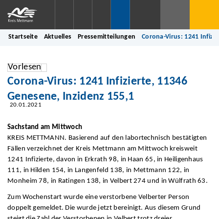
Startseite
Aktuelles
Pressemitteilungen
Corona-Virus: 1241 Infizi
Vorlesen
Corona-Virus: 1241 Infizierte, 11346
Genesene, Inzidenz 155,1
20.01.2021
Sachstand am Mittwoch
KREIS METTMANN. Basierend auf den labortechnisch bestätigten
Fällen verzeichnet der Kreis Mettmann am Mittwoch kreisweit
1241 Infizierte, davon in Erkrath 98, in Haan 65, in Heiligenhaus
111, in Hilden 154, in Langenfeld 138, in Mettmann 122, in
Monheim 78, in Ratingen 138, in Velbert 274 und in Wülfrath 63.
Zum Wochenstart wurde eine verstorbene Velberter Person
doppelt gemeldet. Die wurde jetzt bereinigt. Aus diesem Grund
steigt die Zahl der Verstorbenen in Velbert trotz dreier