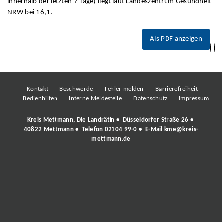
innerhalb der letzten 7 Tage) liegt laut Landeszentrum Gesundheit
NRW bei 16,1.
Als PDF anzeigen
Kontakt
Beschwerde
Fehler melden
Barrierefreiheit
Bedienhilfen
Interne Meldestelle
Datenschutz
Impressum
Kreis Mettmann, Die Landrätin • Düsseldorfer Straße 26 •
40822 Mettmann • Telefon
02104 99-0
• E-Mail
kme@kreis-
mettmann.de