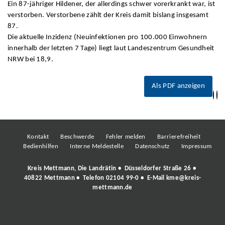
Ein 87-jähriger Hildener, der allerdings schwer vorerkrankt war, ist
verstorben. Verstorbene zählt der Kreis damit bislang insgesamt
87.
Die aktuelle Inzidenz (Neuinfektionen pro 100.000 Einwohnern
innerhalb der letzten 7 Tage) liegt laut Landeszentrum Gesundheit
NRW bei 18,9.
Als PDF anzeigen
Kontakt
Beschwerde
Fehler melden
Barrierefreiheit
Bedienhilfen
Interne Meldestelle
Datenschutz
Impressum
Kreis Mettmann, Die Landrätin • Düsseldorfer Straße 26 •
40822 Mettmann • Telefon
02104 99-0
• E-Mail
kme@kreis-
mettmann.de