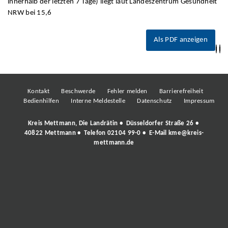
innerhalb der letzten 7 Tage) liegt laut Landeszentrum Gesundheit
NRW bei 15,6
Als PDF anzeigen
Kontakt
Beschwerde
Fehler melden
Barrierefreiheit
Bedienhilfen
Interne Meldestelle
Datenschutz
Impressum
Kreis Mettmann, Die Landrätin • Düsseldorfer Straße 26 •
40822 Mettmann • Telefon
02104 99-0
• E-Mail
kme@kreis-
mettmann.de