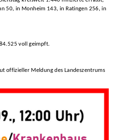
nstag kreisweit 1.440 Infizierte erfasst,
nn 50, in Monheim 143, in Ratingen 256, in
84.525 voll geimpft.
aut offizieller Meldung des Landeszentrums