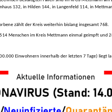
hnisch bestätigten Fällen sind im Kreis Mettmann am Die
genhaus 132, in Hilden 144, in Langenfeld 114, in Mettma
rbene zählt der Kreis weiterhin bislang insgesamt 768.
9.514 Menschen im Kreis Mettmann einmal geimpft und 2
00.000 Einwohnern innerhalb der letzten 7 Tage) liegt l