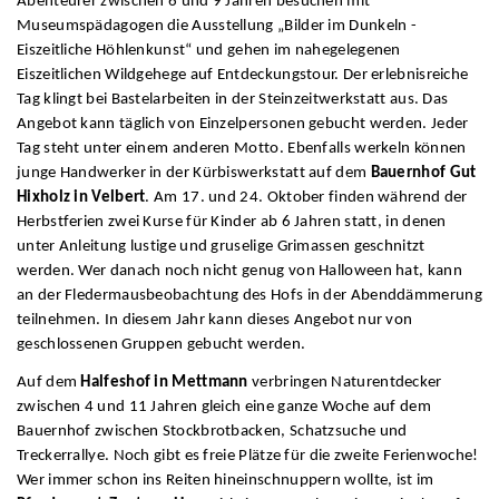
Abenteurer zwischen 6 und 9 Jahren besuchen mit
Museumspädagogen die Ausstellung „Bilder im Dunkeln -
Eiszeitliche Höhlenkunst“ und gehen im nahegelegenen
Eiszeitlichen Wildgehege auf Entdeckungstour. Der erlebnisreiche
Tag klingt bei Bastelarbeiten in der Steinzeitwerkstatt aus. Das
Angebot kann täglich von Einzelpersonen gebucht werden. Jeder
Tag steht unter einem anderen Motto. Ebenfalls werkeln können
junge Handwerker in der Kürbiswerkstatt auf dem
Bauernhof Gut
Hixholz in Velbert
. Am 17. und 24. Oktober finden während der
Herbstferien zwei Kurse für Kinder ab 6 Jahren statt, in denen
unter Anleitung lustige und gruselige Grimassen geschnitzt
werden. Wer danach noch nicht genug von Halloween hat, kann
an der Fledermausbeobachtung des Hofs in der Abenddämmerung
teilnehmen. In diesem Jahr kann dieses Angebot nur von
geschlossenen Gruppen gebucht werden.
Auf dem
Halfeshof in Mettmann
verbringen Naturentdecker
zwischen 4 und 11 Jahren gleich eine ganze Woche auf dem
Bauernhof zwischen Stockbrotbacken, Schatzsuche und
Treckerrallye. Noch gibt es freie Plätze für die zweite Ferienwoche!
Wer immer schon ins Reiten hineinschnuppern wollte, ist im