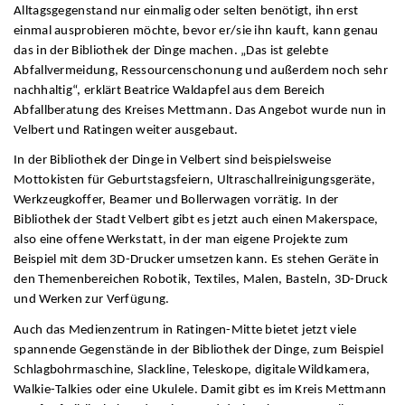
Alltagsgegenstand nur einmalig oder selten benötigt, ihn erst
einmal ausprobieren möchte, bevor er/sie ihn kauft, kann genau
das in der Bibliothek der Dinge machen. „Das ist gelebte
Abfallvermeidung, Ressourcenschonung und außerdem noch sehr
nachhaltig“, erklärt Beatrice Waldapfel aus dem Bereich
Abfallberatung des Kreises Mettmann. Das Angebot wurde nun in
Velbert und Ratingen weiter ausgebaut.
In der Bibliothek der Dinge in Velbert sind beispielsweise
Mottokisten für Geburtstagsfeiern, Ultraschallreinigungsgeräte,
Werkzeugkoffer, Beamer und Bollerwagen vorrätig. In der
Bibliothek der Stadt Velbert gibt es jetzt auch einen Makerspace,
also eine offene Werkstatt, in der man eigene Projekte zum
Beispiel mit dem 3D-Drucker umsetzen kann. Es stehen Geräte in
den Themenbereichen Robotik, Textiles, Malen, Basteln, 3D-Druck
und Werken zur Verfügung.
Auch das Medienzentrum in Ratingen-Mitte bietet jetzt viele
spannende Gegenstände in der Bibliothek der Dinge, zum Beispiel
Schlagbohrmaschine, Slackline, Teleskope, digitale Wildkamera,
Walkie-Talkies oder eine Ukulele. Damit gibt es im Kreis Mettmann