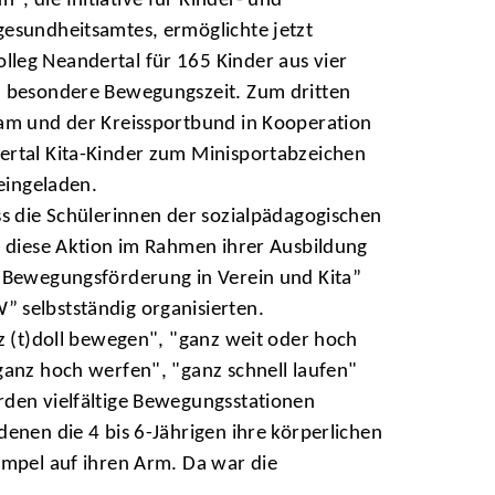
, die Initiative für Kinder- und
gesundheitsamtes, ermöglichte jetzt
leg Neandertal für 165 Kinder aus vier
z besondere Bewegungszeit. Zum dritten
eam und der Kreissportbund in Kooperation
ertal Kita-Kinder zum Minisportabzeichen
 eingeladen.
ss die Schülerinnen der sozialpädagogischen
s diese Aktion im Rahmen ihrer Ausbildung
 “Bewegungsförderung in Verein und Kita”
 selbstständig organisierten.
nz (t)doll bewegen", "ganz weit oder hoch
ganz hoch werfen", "ganz schnell laufen"
rden vielfältige Bewegungsstationen
denen die 4 bis 6-Jährigen ihre körperlichen
empel auf ihren Arm. Da war die