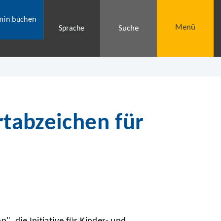
min buchen
Menü
Suche
Sprache
rtabzeichen für