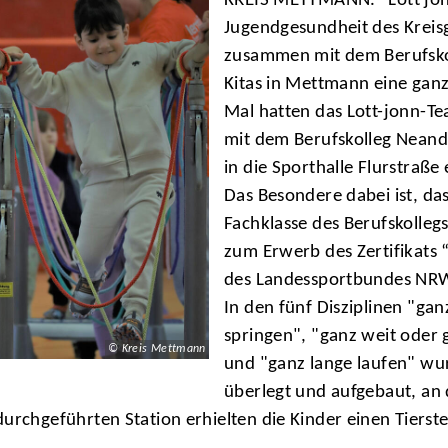
KREIS METTMANN. "Lott jonn"
Jugendgesundheit des Kreis
zusammen mit dem Berufskol
Kitas in Mettmann eine gan
Mal hatten das Lott-jonn-T
mit dem Berufskolleg Neand
in die Sporthalle Flurstraße
Das Besondere dabei ist, da
Fachklasse des Berufskolleg
zum Erwerb des Zertifikats
des Landessportbundes NRW”
In den fünf Disziplinen "ga
springen", "ganz weit oder 
© Kreis Mettmann
und "ganz lange laufen" wu
überlegt und aufgebaut, an 
durchgeführten Station erhielten die Kinder einen Tierst