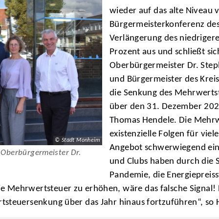
wieder auf das alte Niveau
Bürgermeisterkonferenz des 
Verlängerung des niedriger
Prozent aus und schließt si
Oberbürgermeister Dr. Steph
und Bürgermeister des Krei
die Senkung des Mehrwertst
über den 31. Dezember 2023
Thomas Hendele. Die Mehrw
existenzielle Folgen für vi
© Stadt Monheim
Angebot schwerwiegend ein
 Oberbürgermeister Dr.
und Clubs haben durch die
Pandemie, die Energiepreiss
 Mehrwertsteuer zu erhöhen, wäre das falsche Signal! 
tsteuersenkung über das Jahr hinaus fortzuführen“, so 