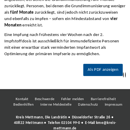
zurückliegt. Personen, bei denen die Grundimmunisierung weniger
als
fünf Monate
zurückliegt, sind jedoch nicht zurückzuweisen
und ebenfalls zu impfen – sofern ein Mindestabstand von
vier
Monaten
erreicht ist.
Eine Impfung nach frühestens vier Wochen nach der 2.
Impfstoffdosis ist ausschließlich für immundefiziente Personen
mit einer erwartbar stark verminderten Impfantwort als
Optimierung der primären Impfserie zu ermöglichen.
Als PDF anzeigen
Kontakt
Beschwerde
Fehler melden
Barrierefreiheit
Bedienhilfen
Interne Meldestelle
Datenschutz
Impressum
Kreis Mettmann, Die Landrätin • Düsseldorfer Straße 26 •
40822 Mettmann • Telefon
02104 99-0
• E-Mail
kme@kreis-
mettmann.de