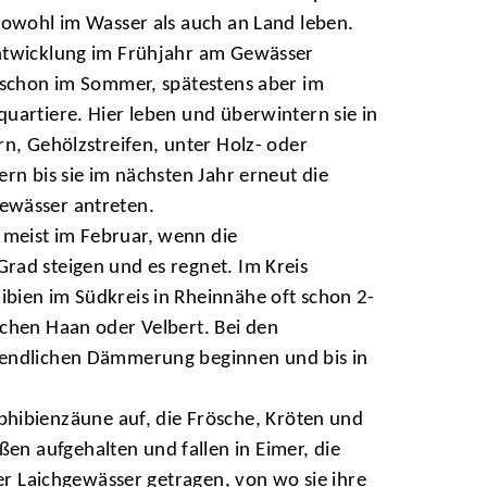
sowohl im Wasser als auch an Land leben.
ntwicklung im Frühjahr am Gewässer
 schon im Sommer, spätestens aber im
uartiere. Hier leben und überwintern sie in
rn, Gehölzstreifen, unter Holz- oder
rn bis sie im nächsten Jahr erneut die
ewässer antreten.
meist im Februar, wenn die
rad steigen und es regnet. Im Kreis
bien im Südkreis in Rheinnähe oft schon 2-
chen Haan oder Velbert. Bei den
bendlichen Dämmerung beginnen und bis in
hibienzäune auf, die Frösche, Kröten und
n aufgehalten und fallen in Eimer, die
rer Laichgewässer getragen, von wo sie ihre