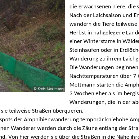
die erwachsenen Tiere, die 
Nach der Laichsaison und E
wandern die Tiere teilweise
Herbst in nahgelegene Landq
einer Winterstarre in Wälde
Steinhaufen oder in Erdlöche
Wanderung zu ihrem Laichg
Die Wanderungen beginnen 
Nachttemperaturen über 7 G
Mettmann starten die Amphi
© Kreis Mettmann
3 Wochen eher als im bergis
Wanderungen, die in der a
ie teilweise Straßen überqueren.
otspots der Amphibienwanderung temporär kniehohe Amp
nen Wanderer werden durch die Zäune entlang der Straße
ind. Von hier werden sie über die Straßen in die Nähe ih