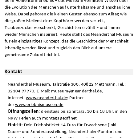
beim Höhlenturmerlebnis – das Museum vermittelt Wissen über
die Evolution des Menschen auf unterhaltsame und anschauliche
Weise. Dabei gehören die kleinen Gesten ebenso zum Alltag wie
die großen Meilensteine: Kopfhörer werden verteilt,
Traubenzucker verschenkt, Geschichten erzählt – und immer
wieder Menschen inspiriert. Heute steht das Neanderthal Museum
für ein einzigartiges Konzept, das die Geschichte der Menschheit
lebendig werden lässt und zugleich den Blick auf unsere
gemeinsame Zukunft richtet.
Kontakt
Neanderthal Museum, Talstraße 300, 40822 Mettmann, Tel.:
02104 97970, E-Mail:
museum@neanderthal.de
,
Internet:
www.neanderthal.de
; Partner
der
www.erlebnismuseen.de
Öffnungszeiten:
dienstags bis sonntags, 10 bis 18 Uhr, in den
NRW-Ferien auch montags geöffnet
Eintritt:
Dein Erlebnisticket 14 Euro für Erwachsene (inkl.
Dauer- und Sonderausstellung, Neanderthaler-Fundort und