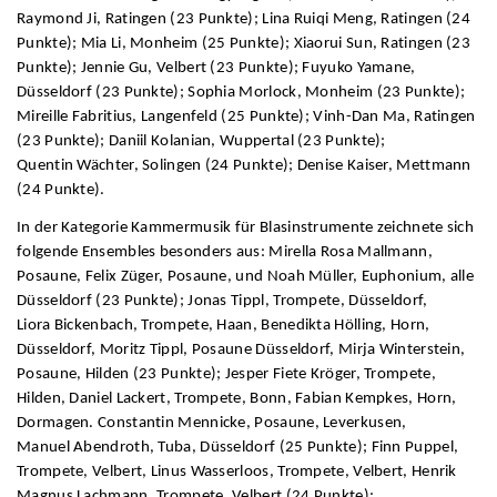
Raymond Ji, Ratingen (23 Punkte); Lina Ruiqi Meng, Ratingen (24
Punkte); Mia Li, Monheim (25 Punkte); Xiaorui Sun, Ratingen (23
Punkte); Jennie Gu, Velbert (23 Punkte); Fuyuko Yamane,
Düsseldorf (23 Punkte); Sophia Morlock, Monheim (23 Punkte);
Mireille Fabritius, Langenfeld (25 Punkte); Vinh-Dan Ma, Ratingen
(23 Punkte); Daniil Kolanian, Wuppertal (23 Punkte);
Quentin Wächter, Solingen (24 Punkte); Denise Kaiser, Mettmann
(24 Punkte).
In der Kategorie Kammermusik für Blasinstrumente zeichnete sich
folgende Ensembles besonders aus: Mirella Rosa Mallmann,
Posaune, Felix Züger, Posaune, und Noah Müller, Euphonium, alle
Düsseldorf (23 Punkte); Jonas Tippl, Trompete, Düsseldorf,
Liora Bickenbach, Trompete, Haan, Benedikta Hölling, Horn,
Düsseldorf, Moritz Tippl, Posaune Düsseldorf, Mirja Winterstein,
Posaune, Hilden (23 Punkte); Jesper Fiete Kröger, Trompete,
Hilden, Daniel Lackert, Trompete, Bonn, Fabian Kempkes, Horn,
Dormagen. Constantin Mennicke, Posaune, Leverkusen,
Manuel Abendroth, Tuba, Düsseldorf (25 Punkte); Finn Puppel,
Trompete, Velbert, Linus Wasserloos, Trompete, Velbert, Henrik
Magnus Lachmann, Trompete, Velbert (24 Punkte);