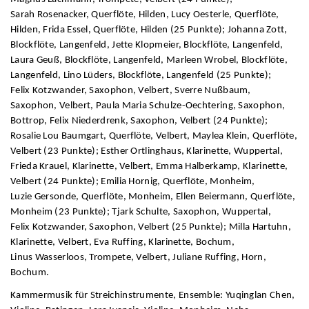
Sarah Rosenacker, Querflöte, Hilden, Lucy Oesterle, Querflöte,
Hilden, Frida Essel, Querflöte, Hilden (25 Punkte); Johanna Zott,
Blockflöte, Langenfeld, Jette Klopmeier, Blockflöte, Langenfeld,
Laura Geuß, Blockflöte, Langenfeld, Marleen Wrobel, Blockflöte,
Langenfeld, Lino Lüders, Blockflöte, Langenfeld (25 Punkte);
Felix Kotzwander, Saxophon, Velbert, Sverre Nußbaum,
Saxophon, Velbert, Paula Maria Schulze-Oechtering, Saxophon,
Bottrop, Felix Niederdrenk, Saxophon, Velbert (24 Punkte);
Rosalie Lou Baumgart, Querflöte, Velbert, Maylea Klein, Querflöte,
Velbert (23 Punkte); Esther Ortlinghaus, Klarinette, Wuppertal,
Frieda Krauel, Klarinette, Velbert, Emma Halberkamp, Klarinette,
Velbert (24 Punkte); Emilia Hornig, Querflöte, Monheim,
Luzie Gersonde, Querflöte, Monheim, Ellen Beiermann, Querflöte,
Monheim (23 Punkte); Tjark Schulte, Saxophon, Wuppertal,
Felix Kotzwander, Saxophon, Velbert (25 Punkte); Milla Hartuhn,
Klarinette, Velbert, Eva Ruffing, Klarinette, Bochum,
Linus Wasserloos, Trompete, Velbert, Juliane Ruffing, Horn,
Bochum.
Kammermusik für Streichinstrumente, Ensemble: Yuqinglan Chen,