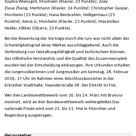
Sophia Wiensgoll, Monheim (Klavier, 23 Punkte); Zoey
Ziyue Zhang, Mettmann (Klavier, 24 Punkte); Christopher Gaspar,
Monheim (23 Punkte); Hana Benbrahim, Heiligenhaus (25
Punkte); Xenia Li, Monheim (Klavier, 25 Punkte); Maximilian
Heider, Hilden (Gitarre, 23 Punkte).
Bei der Bewertung der Vorträge durch die Jury war nicht allein der
Schwierigkeitsgrad eines Werkes ausschlaggebend. Auch die
Verbindung von Gestaltungsfähigkeit und technischem Können,
das stilistische Verständnis und die Qualität des Zusammenspiels
wurden bei der Entscheidung einbezogen. Ihre Urkunden erhalten
die Jungmusikerinnen und Jungmusiker am Samstag, 28. Februar
2026, 17 Uhr im Rahmen eines Abschlusskonzertes in der
Erkrather Stadthalle, Neanderstraße 58. Der Eintritt ist frei.
Wer den Landeswettbewerb vom 20. bis 24. März mit Bravour
meistert, wird an den Bundeswettbewerb weitergeleitet.Das
nationale Finale wird vom 21. bis 31. Mai in München und
Regensburg ausgetragen.
Herausgeber