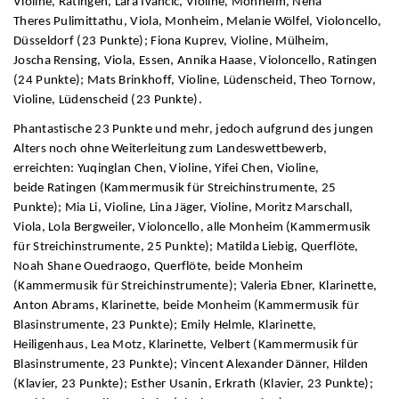
Violine, Ratingen, Lara Ivancic, Violine, Monheim, Neha
Theres Pulimittathu, Viola, Monheim, Melanie Wölfel, Violoncello,
Düsseldorf (23 Punkte); Fiona Kuprev, Violine, Mülheim,
Joscha Rensing, Viola, Essen, Annika Haase, Violoncello, Ratingen
(24 Punkte); Mats Brinkhoff, Violine, Lüdenscheid, Theo Tornow,
Violine, Lüdenscheid (23 Punkte).
Phantastische 23 Punkte und mehr, jedoch aufgrund des jungen
Alters noch ohne Weiterleitung zum Landeswettbewerb,
erreichten: Yuqinglan Chen, Violine, Yifei Chen, Violine,
beide Ratingen (Kammermusik für Streichinstrumente, 25
Punkte); Mia Li, Violine, Lina Jäger, Violine, Moritz Marschall,
Viola, Lola Bergweiler, Violoncello, alle Monheim (Kammermusik
für Streichinstrumente, 25 Punkte); Matilda Liebig, Querflöte,
Noah Shane Ouedraogo, Querflöte, beide Monheim
(Kammermusik für Streichinstrumente); Valeria Ebner, Klarinette,
Anton Abrams, Klarinette, beide Monheim (Kammermusik für
Blasinstrumente, 23 Punkte); Emily Helmle, Klarinette,
Heiligenhaus, Lea Motz, Klarinette, Velbert (Kammermusik für
Blasinstrumente, 23 Punkte); Vincent Alexander Dänner, Hilden
(Klavier, 23 Punkte); Esther Usanin, Erkrath (Klavier, 23 Punkte);