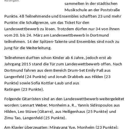
Ratingen.
sammelten in der städtischen
Musikschule an der Poststraße
Punkte. 48 Teilnehmende und Ensembles schafften 23 und mehr
Punkte: die Schallgrenze, um das Ticket für den
Landeswettbewerb zu lösen. Trotzdem dürfen nur 34 von ihnen
vom 20. bis 24. März am Landeswettbewerb in Dortmund
teilnehmen. 14 der Spitzen-Talente und Ensembles sind noch zu
jung für die Weiterleitung.
Teilnehmen durften schon Kinder ab 6 Jahre, jedoch erst ab
Jahrgang 2015 stand die Tür zum Landeswettbewerb offen. Nach
Dortmund fahren aus dem Bereich Drum-Set Emily Paß aus
Langenfeld (24 Punkte) und Jonah Drabbels aus Hilden (23
Punkte) sowie Sofia Kottlar-Laub und aus
Ratingen (23 Punkte).
Folgende Gitarristen sind an den Landeswettbewerb weitergeleitet
worden: Lennart Weber, Monheim a. R., Yannis Sidiropoulos aus
Hilden, Leo Stüwe (Gitarre), aus Heiligenhaus (25 Punkte) und
Zimu Tao, Langenfeld (25 Punkte).
Am Klavier überzeugten: Mingyang Yue, Monheim (23 Punkte);