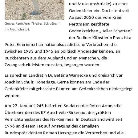
und Museumsbrücke) zu einer
Gedenkfeier ein. Dort steht seit
August 2020 das vom Kreis
Gedenkzeichen "Heller Schatten"
Mettmann gestiftete
im Neandertal.
Gedenkzeichen „Heller Schatten“
der Berliner Künstlerin Franziska
Peter. Es erinnert an nationalsozialistische Verbrechen, die
zwischen 1933 und 1945 an politisch Andersdenkenden, an
Rückkehrern aus dem Ausland und an Menschen, die
Zwangsarbeit leisten mussten, begangen wurden.
Es sprechen Landrätin Dr. Bettina Warnecke und Kreisarchivar
Joachim Schulz-Hönerlage. Gerne können am Ende der
Gedenkfeier mitgebrachte Blumen am Gedenkzeichen niedergelegt
werden.
Am 27. Januar 1945 befreiten Soldaten der Roten Armee die
Überlebenden des KZ Auschwitz-Birkenau, des größten
Vernichtungslagers des NS-Regimes. In Deutschland wird seit
1996 an diesem Tag auf Anregung des damaligen
Bundespräsidenten Roman Herzog an die Verbrechen und alle