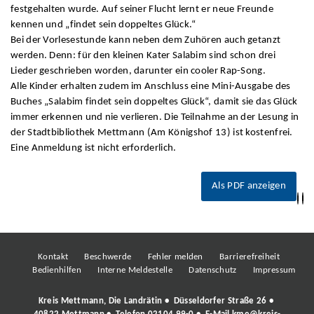
festgehalten wurde. Auf seiner Flucht lernt er neue Freunde
kennen und „findet sein doppeltes Glück.“
Bei der Vorlesestunde kann neben dem Zuhören auch getanzt
werden. Denn: für den kleinen Kater Salabim sind schon drei
Lieder geschrieben worden, darunter ein cooler Rap-Song.
Alle Kinder erhalten zudem im Anschluss eine Mini-Ausgabe des
Buches „Salabim findet sein doppeltes Glück“, damit sie das Glück
immer erkennen und nie verlieren. Die Teilnahme an der Lesung in
der Stadtbibliothek Mettmann (Am Königshof 13) ist kostenfrei.
Eine Anmeldung ist nicht erforderlich.
Als PDF anzeigen
Kontakt
Beschwerde
Fehler melden
Barrierefreiheit
Bedienhilfen
Interne Meldestelle
Datenschutz
Impressum
Kreis Mettmann, Die Landrätin • Düsseldorfer Straße 26 •