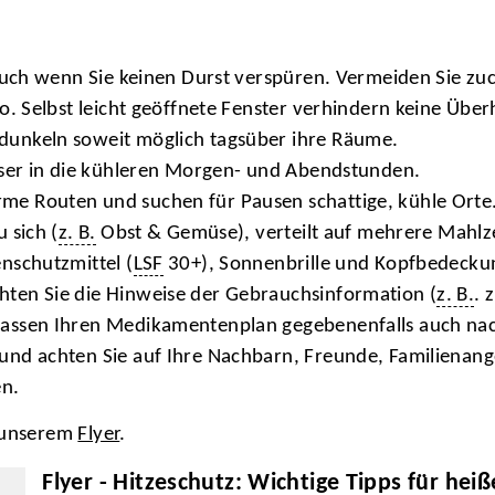
 auch wenn Sie keinen Durst verspüren. Vermeiden Sie zuc
o. Selbst leicht geöffnete Fenster verhindern keine Über
dunkeln soweit möglich tagsüber ihre Räume.
esser in die kühleren Morgen- und Abendstunden.
me Routen und suchen für Pausen schattige, kühle Orte
 sich (
z. B.
Obst & Gemüse), verteilt auf mehrere Mahlz
nschutzmittel (
LSF
30+), Sonnenbrille und Kopfbedeckung
hten Sie die Hinweise der Gebrauchsinformation (
z. B.
. 
passen Ihren Medikamentenplan gegebenenfalls auch nac
und achten Sie auf Ihre Nachbarn, Freunde, Familienang
en.
n unserem
Flyer
.
Flyer - Hitzeschutz: Wichtige Tipps für hei