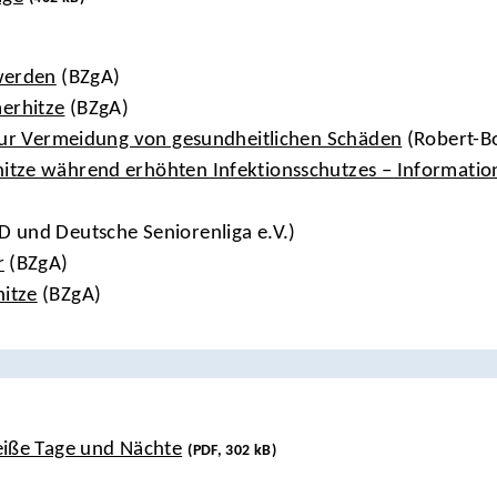
werden
(BZgA)
erhitze
(BZgA)
 zur Vermeidung von gesundheitlichen Schäden
(Robert-B
itze während erhöhten Infektionsschutzes – Informatio
 und Deutsche Seniorenliga e.V.)
r
(BZgA)
itze
(BZgA)
heiße Tage und Nächte
(PDF, 302 kB)