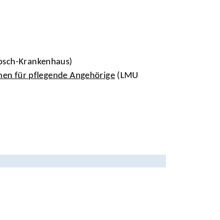
osch-Krankenhaus)
nen für pflegende Angehörige
(LMU