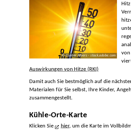
Hitz
Ver
hit
unt
rege
anal
von
© Günter Albers - stock.adobe.com
vier
Auswirkungen von Hitze (RKI)
Damit auch Sie bestmöglich auf die nächsten
Materialen für Sie selbst, Ihre Kinder, An
zusammengestellt.
Kühle-Orte-Karte
Klicken Sie
hier
, um die Karte im Vollbil